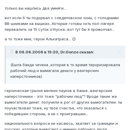
только вы нашлись два умняги...
вот если б ты подорвал с совдеповскои зоны, с голодными
ВВ-шниками на вышках...Которые готовы хоть пол-лагеря
перевалить за 10 суток отпуска...вот тут бы я промолчал...
а то тоже мне, герои Алькатраса... 😉
В 06.06.2006 в 15:20, Dr.Gonzo сказал:
(Была банда чечена ,которая в то время тероризировала
рабочий люд и вымагала деньги у венгерских
наперсточников)
героическая грызня мелких пауков в банке...венгерские
наперсточники - это тоже "рабочии люд"? Вроде такие же
вымогатели денег. получили в рог от других вымогателеи. ты
поучаствовал тоже, ну твое счастье, что оказалься с
победившеи стороны, а не с проигравшеи...
национального вопроса не касаюсь, хватает за границеи и
русских, которые вымогают у именно рабочего люда.