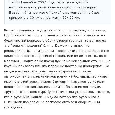
т.е. с 21 декабря 2007 года, будет проводиться
выборочный контроль проезжающих по территории
Баварии ( на границе с Чехией уже контроля не будет)
примерно в 30 км от границы и 60-100 км.
Вот это главная ж...а для тех, кто просто переходит границу.
Проблема в том, что это реально эффективно, и даже если
будет чистый коридор с обеих сторон границы, то вот после
эта "зона отчужденяи" блин... Даже и не знаю, что
рекомендовать - или пешком просто идти до ближайшего (не
самого ближнего к границе) города, или на авто ехать, но с
местным... Садиться на поезд лучше на небольшой станции, на
крупных вокзалах близко к границе постоянно проверяют... Но
везде проходит контроль, даже устраивают шмоны
автомобилей с туземными номерами - и большинство имают
именно в этой зоне... У меня был опыт - пара кентов хотели
нелегально, но заныкались - один в багажник легковухи,
другой в спецотсек фуры (у них там были уже знакомцы), того,
кто в фуре был, нашли... Видимо потому что фура была с
СНгшными номерами, а легковое авто вёл аборигенный
гражданин...