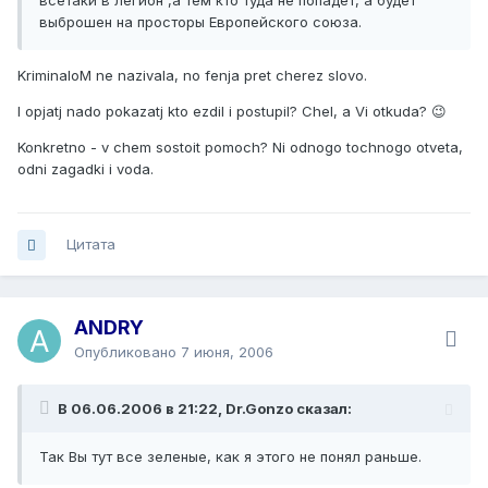
всетаки в легион ,а тем кто туда не попадет, а будет
выброшен на просторы Европейского союза.
KriminaloM ne nazivala, no fenja pret cherez slovo.
I opjatj nado pokazatj kto ezdil i postupil? Chel, a Vi otkuda? 😉
Konkretno - v chem sostoit pomoch? Ni odnogo tochnogo otveta,
odni zagadki i voda.
Цитата
ANDRY
Опубликовано
7 июня, 2006
В 06.06.2006 в 21:22, Dr.Gonzo сказал:
Так Вы тут все зеленые, как я этого не понял раньше.