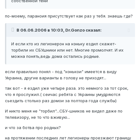
собственной тени
по-моему, параноия присутствует как раз у тебя. знаешь где?
В 06.06.2006 в 10:03, Dr.Gonzo сказал:
И если кто из легионерон на нэньку ездил скажет-
торбили их СБУшники или нет. Многие промолчят. И их
можна понять,ведь дома остались родные.
если правильно понял - под "нэнькои" имеется в виду
Украина, другие варианты в голову не приходят...
так вот - я ездил уже четыре раза. это немного за тот срок,
что я прослужил.( сеичас ребята с Украины умудряются
сьездить столько раз домои за полтора года службы)
И никто меня не "торбил"...СБУ-шников не видел даже по
телевизору, не то что вживую...
и что за ботва про родных?
на протяжении последних лет легионеры проезжают границу