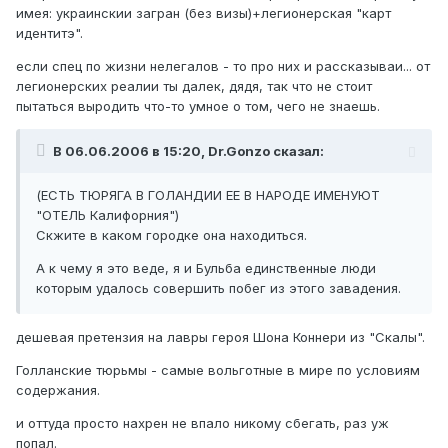
имея: украинскии загран (без визы)+легионерская "карт
идентитэ".
если спец по жизни нелегалов - то про них и рассказываи... от
легионерских реалии ты далек, дядя, так что не стоит
пытаться выродить что-то умное о том, чего не знаешь.
В 06.06.2006 в 15:20, Dr.Gonzo сказал:
(ЕСТЬ ТЮРЯГА В ГОЛАНДИИ ЕЕ В НАРОДЕ ИМЕНУЮТ
"ОТЕЛЬ Калифорния")
Скжите в каком городке она находиться.
А к чему я это веде, я и Бульба единственные люди
которым удалось совершить побег из этого завадения.
дешевая претензия на лавры героя Шона Коннери из "Скалы".
Голланские тюрьмы - самые вольготные в мире по условиям
содержания.
и оттуда просто нахрен не впало никому сбегать, раз уж
попал.