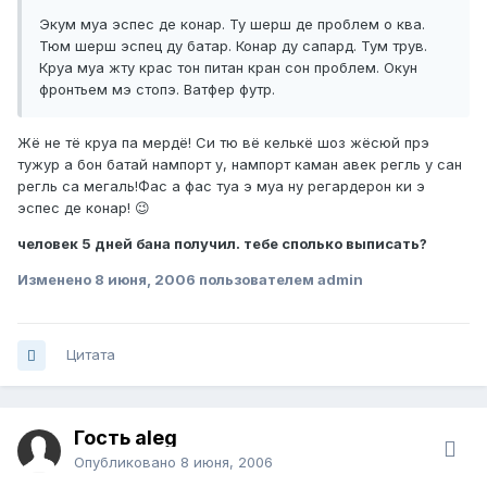
Экум муа эспес де конар. Ту шерш де проблем о ква.
Тюм шерш эспец ду батар. Конар ду сапард. Тум трув.
Круа муа жту крас тон питан кран сон проблем. Окун
фронтьем мэ стопэ. Ватфер футр.
Жё не тё круа па мердё! Си тю вё келькё шоз жёсюй прэ
тужур а бон батай нампорт у, нампорт каман авек регль у сан
регль са мегаль!Фас а фас туа э муа ну регардерон ки э
эспес де конар! 😉
человек 5 дней бана получил. тебе сполько выписать?
Изменено
8 июня, 2006
пользователем admin
Цитата
Гость aleg
Опубликовано
8 июня, 2006