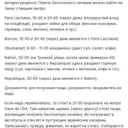
интересующихся. Пункты бесплатного питания можно найти на
таких станциях метро:
Pere Lachaise, 19-00 и 20-45 (через день) (полукруглый вход
на кладбище), раздают пайки для обеда (мясные консервы,
гарниры, соки, молоко, печенье и пр.);
Bourse, 19-00 и 20-45 (через день меняется с Pere Lachaise);
Oberkampf, 9-00 - 11-30 ежедневно (дают суп, салат, кофе);
Nation, 20-00 (на Тронной улице, возле дома примерно 40)
(через день меняется с Republique) здесь раздают горячую
пищу (суп, картошка с мясом, хлопья с молоком, кофе и т.п.);
Republique, 20-00 (через день меняется с Nation).
Документов для получения пищи, разумеется, предъявлять не
надо.
Если надо переночевать, то стоит в 21-00 подъехать на метро
Gare de I'Est. Там напротив церкви (через дорогу) стоят люди,
желающие получить бесплатную ночевку. Их погружают в
автобусы и отвозят в пустующие армейские казармы.
Записывают, правда, фамилии, но верят на слово. Собирается