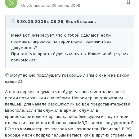
Опубликовано
30 июня, 2009
В 30.06.2009 в 09:29, SkunS сказал:
Меня вот интересует, что с тобой сделают, если
поймают,например, на территории Германии без
документов?
При том, что просто будешь молчать. Какие вообще у них
полномочия?
🙄 могут ночью подслушать говоришь ли ты о сне и на каком
языке 😱
А если серьезно думаю что будут устанавливать личность
всеми возможными способами. Например по отпечаткам
пальцев, для начала разошлют их во все представительства
Европола. Если ты служил в армии, служил в
правоохранительных органах, либо был судим и т.д., то твои
отпечатки находятся в базе данных МВД твоего государства. В
РФ эта компьютерная программа называется "Папилон". В РФ
вообще у всех подряд пальцы катают, как в других странах не