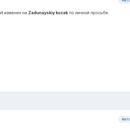
Авт
st
изменен на
Zadunayskiy kozak
по личной просьбе.
Авт