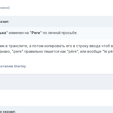
енено)
казал:
ька
" изменен на "
Pere
" по личной просьбе.
ник в транслите, а потом копировать его в строку ввода чтоб 
нако, "pere" правильно пишется как "père", или вообще "le pè
ателем Starley
y сказал: