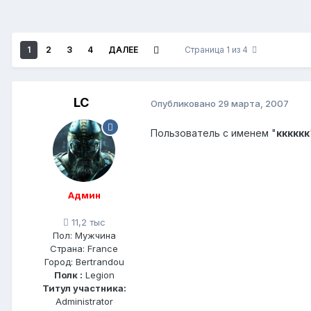
1
2
3
4
ДАЛЕЕ
Страница 1 из 4
LC
Опубликовано
29 марта, 2007
Пользователь с именем "
кккккк
Админ
11,2 тыс
Пол:
Мужчина
Страна:
France
Город:
Bertrandou
Полк :
Legion
Титул участника:
Administrator