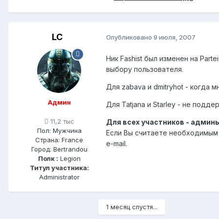
LC
Опубликовано
9 июля, 2007
Ник
Fashist
был изменен на
Parte
выбору пользователя.
Для zabava и dmitryhot - когда
Админ
Для Tatjana и Starley - не подд
11,2 тыс
Для всех участников - админ
Пол:
Мужчина
Если Вы считаете необходимым 
Страна:
France
e-mail.
Город:
Bertrandou
Полк :
Legion
Титул участника:
Administrator
1 месяц спустя...