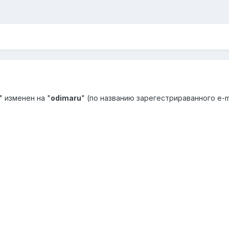
" изменен на "
odimaru
" (по названию зарегестрираванного e-ma