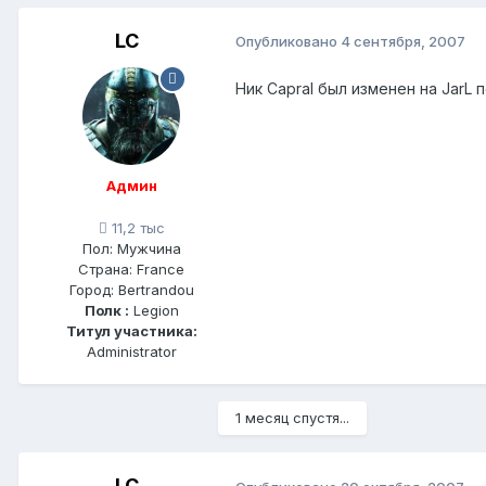
LC
Опубликовано
4 сентября, 2007
Ник
Capral
был изменен на
JarL
п
Админ
11,2 тыс
Пол:
Мужчина
Страна:
France
Город:
Bertrandou
Полк :
Legion
Титул участника:
Administrator
1 месяц спустя...
LC