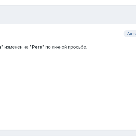
Авт
а
" изменен на "
Pere
" по личной просьбе.