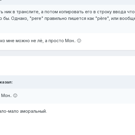
ь ник в транслите, а потом копировать его в строку ввода чт
 бы. Однако, "pere" правильно пишется как "père", или вообще
 ко мне можно не лё, а просто Мон.. 🙂
сказал:
Мон.. 🙂
мало-мало аморальный.