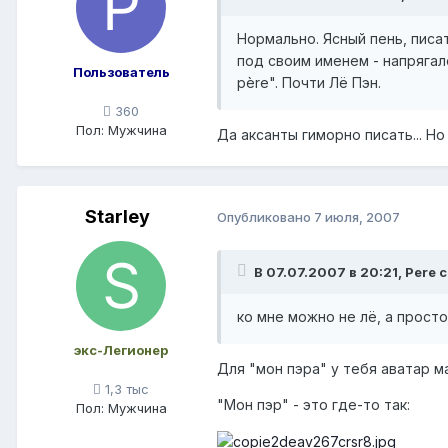
Нормально. Ясный пень, писат
под своим именем - напрягало
Пользователь
père". Почти Лё Пэн.
360
Пол:
Мужчина
Да аксанты гиморно писать... Но
Starley
Опубликовано
7 июля, 2007
В 07.07.2007 в 20:21, Pere 
ко мне можно не лё, а просто 
экс-Легионер
Для "мон пэра" у тебя аватар 
1,3 тыс
"Мон пэр" - это где-то так:
Пол:
Мужчина