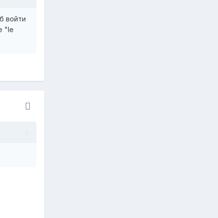
об войти
 "le