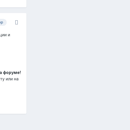
ор
ции и
а форуме!
ту или на