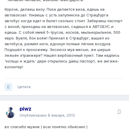
Короче, делаеш визу. Пока делается виза, едешь на
автовокзал. Узнаешь с усть.залупинска до Страцбурга
автобус когда едет и билет сколько стоит. Забераеш паспорт
с визой, приходиш на автовокзал, садишся в АВТОБУС и
едешь. С собой имей 5-трусов, носков, мыльнорыльное, 500
евро. Вуаля, бон вояж! Приехал в Страцбург, вышел из
автобуса, размял ноги, вдохнул полные лёгкие воздуха.
Подошёл к прохожему. Экскюзэ муа месью, же шерше
лежьён этранжере? Нашёл вербовочный пункт. Там надпись
'кольцо и ждать' дери открылись даёш паспорт, же ангаже-
волонтер!
Цитата
piwz
Опубликовано
8 января, 2013
во спасибо мужик ) всю понятно обьяснил )