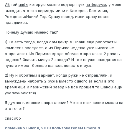
Из
той
инфы
которую можно подчерпнуть
на форуме
, у меня
выходит, что это периоды иили в Камерон, Бастилия,
РождествоНовый Год. Сразу перед, иили сразу после
праздников.
Почему думаю именно так?
1) То есть тогда, когда сам центр в Обани еще работает и
комиссия заседает, а из Парижа неделю уже никого не
отправляют. Из Парижа вроде обычно отправляют 2 раза в
неделю? Значит, минус 2 заезда? И те кто уже находятся на
пункте имеют больше шансов попасть в руж.
2) Ну и обратный вариант, когда ружи не отправляли, и
вынуждены набрать 2 ружа вместо одного (а если в это
время еще и парижский заезд не все прошел то шансы еще
увеличиваются).
Я думаю в верном направлении? У кого есть какие мысли на
этот счет?
спасибо
Изменено
1 июля, 2013
пользователем Emerald