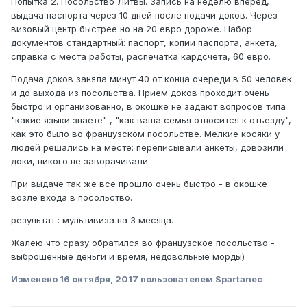
Попытка 2. Посольство Литвы. Запись на неделю вперёд,
выдача паспорта через 10 дней после подачи доков. Через
визовый центр быстрее но на 20 евро дороже. Набор
документов стандартный: паспорт, копии паспорта, анкета,
справка с места работы, распечатка кардсчета, 60 евро.
Подача доков заняла минут 40 от конца очереди в 50 человек
и до выхода из посольства. Приём доков проходит очень
быстро и организованно, в окошке не задают вопросов типа
"какие языки знаете" , "как ваша семья относится к отъезду",
как это было во французском посольстве. Мелкие косяки у
людей решались на месте: переписывали анкеты, довозили
доки, никого не заворачивали.
При выдаче так же все прошло очень быстро - в окошке
возле входа в посольство.
результат : мультивиза на 3 месяца.
Жалею что сразу обратился во французское посольство -
выброшенные деньги и время, недовольные морды)
Изменено
16 октября, 2017
пользователем Spartanec