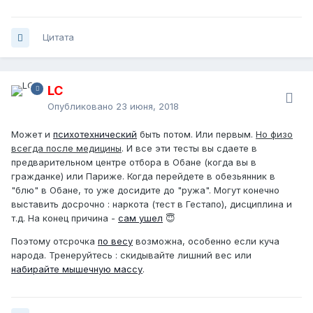
Цитата
LC
Опубликовано
23 июня, 2018
Может и
психотехнический
быть потом. Или первым.
Но физо
всегда после медицины
. И все эти тесты вы сдаете в
предварительном центре отбора в Обане (когда вы в
гражданке) или Париже. Когда перейдете в обезьянник в
"блю" в Обане, то уже досидите до "ружа". Могут конечно
выставить досрочно : наркота (тест в Гестапо), дисциплина и
т.д. На конец причина -
сам ушел
😇
Поэтому отсрочка
по весу
возможна, особенно если куча
народа. Тренеруйтесь : скидывайте лишний вес или
набирайте мышечную массу
.