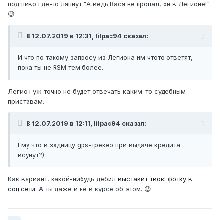
под пиво где-то ляпнут "А ведь Вася не пропал, он в Легионе!".
😉
В 12.07.2019 в 12:31, lilpac94 сказал:
И что по такому запросу из Легиона им чтото ответят,
пока ты не RSM тем более.
Легион уж точно не будет отвечать каким-то судебным
приставам.
В 12.07.2019 в 12:11, lilpac94 сказал:
Ему что в задницу gps-трекер при выдаче кредита
всунут?)
Как вариант, какой-нибудь дебил
выставит твою фотку в
соц.сети
. А ты даже и не в курсе об этом. 😉