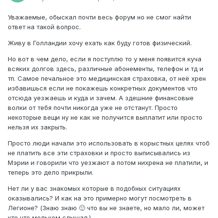
Уважаемые, обыскал почти весь форум но не смог найти
ответ на такой вопрос.
Живу в Голландии хочу ехать как буду готов физический.
Но вот в чем дело, если я поступлю то у меня появится куча
всяких долгов здесь, различные абонементы, телефон и тд и
тп. Самое печальное это медицинская страховка, от неё хрен
избавишься если не покажешь конкретных документов что
отсюда уезжаешь и куда и зачем. А здешние финансовые
волки от тебя почти никогда уже не отстанут. Просто
некоторые вещи ну не как не получится выплатит или просто
нельзя их закрыть.
Просто люди начали это использовать в корыстных целях чтоб
не платить все эти страховки и просто выписывались из
Мэрии и говорили что уезжают а потом нихрена не платили, и
теперь это дело прикрыли.
Нет ли у вас знакомых которые в подобных ситуациях
оказывались? И как на это примерно могут посмотреть в
Легионе? (Знаю знаю 🙂 что вы не знаете, но мало ли, может
кто что мельком слышал.)