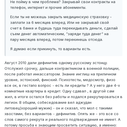
Не пойму в чем проблема? Закрывай свои контракты на
телефон, интернет и прочие абонементы.
Если ты не можешь закрыть медицинскую страховку -
заплати за 6 месяцев вперед. Или не закрывай свой
счет в банке и будешь туда перекидывать деньги, сделай
съем денег автоматическим, "заряди туда денег" на
пару месяцев вперед, потом перекинешь отсюда.
Я думаю если прикинуть, то варианты есть.
Август 2010 дали дефинитив одному русскому эстонцу.
Отслужил срочку, дальше контрактником в военной полиции,
после работал инкассатором. Знание инглиш на приличном
уровне, эстонский, финский. Психотесты, медосмотр, физо
все ок, в гестапо вопрос - есть ли кредиты ? А у него две 4-х
комнатные квартиры в кредит. Одну сдавал , в другой сам
жил, в итоге остался без работы и подался рекрутироваться в
легион. В общем, собеседование вел аджудан
литовец(хороший мужик) - он и сказал, что мол с такими
хвостами, без вариантов - дефинитив. Опять же - это все со
слов самого рекрута и реального подтверждения не имеет. А
потому просьба к знающим просветить ситуацию, а именно: