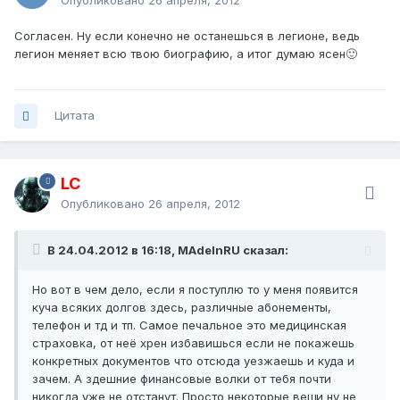
Опубликовано
26 апреля, 2012
Согласен. Ну если конечно не останешься в легионе, ведь
легион меняет всю твою биографию, а итог думаю ясен🙂
Цитата
LC
Опубликовано
26 апреля, 2012
В 24.04.2012 в 16:18, MAdeInRU сказал:
Но вот в чем дело, если я поступлю то у меня появится
куча всяких долгов здесь, различные абонементы,
телефон и тд и тп. Самое печальное это медицинская
страховка, от неё хрен избавишься если не покажешь
конкретных документов что отсюда уезжаешь и куда и
зачем. А здешние финансовые волки от тебя почти
никогда уже не отстанут. Просто некоторые вещи ну не