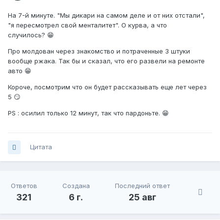
На 7-й минуте. "Мы дикари на самом деле и от них отстали",
"я пересмотрел свой менталитет". О курва, а что
случилось? 😁
Про молдован через знакомство и потраченные 3 штуки
вообще ржака. Так бы и сказал, что его развели на ремонте
авто 😁
Короче, посмотрим что он будет рассказывать еще лет через
5 😏
PS : осилил только 12 минут, так что пардоньте. 😁
Цитата
Ответов
Создана
Последний ответ
321
6 г.
25 авг