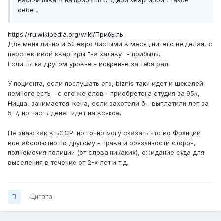
Рассчитывать на прибыль с одной квартирой , такое
себе ...
https://ru.wikipedia.org/wiki/Прибыль
Для меня лично и 50 евро чистыми в месяц ничего не делая, с
перспективой квартиры "на халяву" - прибыль.
Если ты на другом уровне - искренне за тебя рад.
У поциента, если послушать его, biznis таки идет и шекелей
немного есть - с его же слов - приобретена студия за 95к,
Ницца, занимается жена, если захотели б - выплатили лет за
5-7, но часть денег идет на всякое.
Не знаю как в БССР, но точно могу сказать что во Франции
все абсолютно по другому - права и обязанности сторон,
полномочия полиции (от слова никаких), ожидание суда для
выселения в течение от 2-х лет и т.д.
Цитата