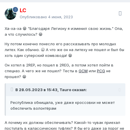
LC
Опубликовано
4 июня, 2023
Ха-ха-ха 😁 "Благодаря Легиону я изменил свою жизнь." Опа,
а что случилось? 😁
Ну потом конечно понесло его рассказывать про молодых
литех. Как обычно. 🥱 А что же он на литеху не пошел и был бы
хоть один суперский комвзвода! 😁
Он хотел в 2REP, но пошел в 2REG, а потом хотел пойти в
спецназ. А чего же не пошел? Тесты в
GCM
или
PCG
не
прошел? 😁
В 28.05.2023 в 15:43, Tauro сказал:
Республика обнищала, уже даже кроссовки не может
обеспечить волонтёрам
А почему их должны обеспечивать? Какой-то чувак приехал
поступать в калассических туфлях? Я бы его даже за порог не