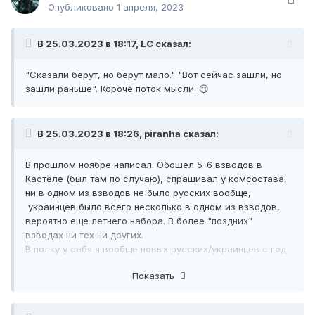
Опубликовано
1 апреля, 2023
В 25.03.2023 в 18:17, LC сказал:
"Сказали берут, но берут мало." "Вот сейчас зашли, но
зашли раньше". Короче поток мысли. 😏
В 25.03.2023 в 18:26, piranha сказал:
В прошлом ноябре написал. Обошел 5-6 взводов в
Кастеле (был там по случаю), спрашивал у комсостава,
ни в одном из взводов не было русских вообще,
украинцев было всего несколько в одном из взводов,
вероятно еще летнего набора. В более "поздних"
взводах ни тех ни других.
В полку у себя я вообще новых русских/украинцев с год
как не видел.
Показать
Оно, конечно, может и не истина в последней инстанции,
но как по мне то директива четкая есть.
Тем кто может смотреть опусы этого свища - надо