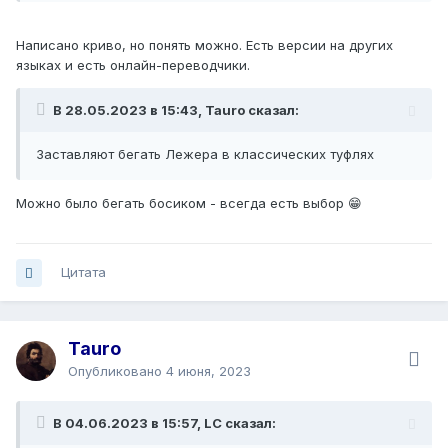
пары носков)
Написано криво, но понять можно. Есть версии на других
Туалетные принадлежности (мыло /
языках и есть онлайн-переводчики.
гель для душа - бритва и пена для
бритья - полотенце для душа -
В 28.05.2023 в 15:43, Tauro сказал:
сандалии для душа)
Заставляют бегать Лежера в классических туфлях
Наличные: максимум 70 €
Можно было бегать босиком - всегда есть выбор 😁
Цитата
Tauro
Опубликовано
4 июня, 2023
В 04.06.2023 в 15:57, LC сказал: