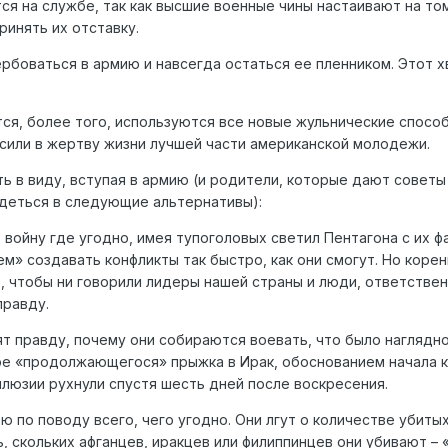
я на службе, так как высшие военные чины настаивают на том
ринять их отставку.
ербоваться в армию и навсегда остаться ее пленником. Этот х
тся, более того, используются все новые жульнические спосо
сили в жертву жизни лучшей части американской молодежи.
 в виду, вступая в армию (и родители, которые дают советы
деться в следующие альтернативы):
войну где угодно, имея тупоголовых светил Пентагона с их ф
м» создавать конфликты так быстро, как они смогут. Но корень
о, чтобы ни говорили лидеры нашей страны и люди, ответстве
правду.
т правду, почему они собираются воевать, что было наглядн
е «продолжающегося» прыжка в Ирак, обоснованием начала 
люзии рухнули спустя шесть дней после воскресения.
ю по поводу всего, чего угодно. Они лгут о количестве убитых
 скольких афганцев, иракцев или филиппинцев они убивают – 