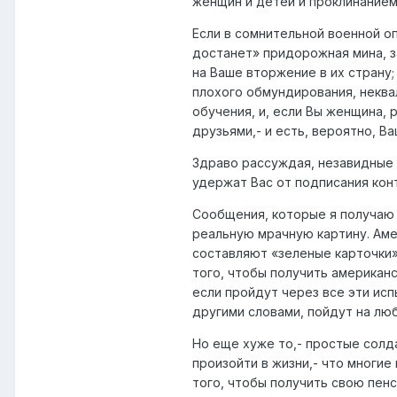
женщин и детей и проклинанием
Если в сомнительной военной о
достанет» придорожная мина, 
на Ваше вторжение в их страну;
плохого обмундирования, некв
обучения, и, если Вы женщина,
друзьями,- и есть, вероятно, 
Здраво рассуждая, незавидные 
удержат Вас от подписания конт
Сообщения, которые я получаю 
реальную мрачную картину. Аме
составляют «зеленые карточки»
того, чтобы получить американс
если пройдут через все эти ис
другими словами, пойдут на лю
Но еще хуже то,- простые солд
произойти в жизни,- что многи
того, чтобы получить свою пен