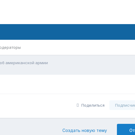
одераторы
об американской армии
Поделиться
Подписчи
Создать новую тему
От