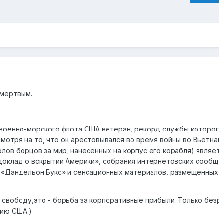
 мертвым.
 военно-морского флота США ветеран, рекорд службы которо
мотря на то, что он арестовывался во время войны во Вьетна
ов борцов за мир, нанесенных на корпус его корабля) являе
доклад о вскрытии Америки», собрания интернетовских сообщ
 «Дандельон Букс» и сенсационных материалов, размещенных 
 свободу,это - борьба за корпоративные прибыли. Только бе
мию США.)