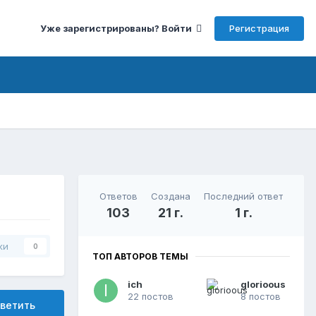
Регистрация
Уже зарегистрированы? Войти
Ответов
Создана
Последний ответ
103
21 г.
1 г.
ки
0
ТОП АВТОРОВ ТЕМЫ
ich
glorioous
22 постов
8 постов
ветить