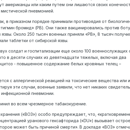
нут американцы или каким путем они лишаются своих конечнос
 мистической пневмонией.
к, в приказном порядке принимали противоядия от биологиче
тигмин бромид» (РВ). Они также вакцинировались против боту
 язвы. Около 250 тысяч военных приняли «РВ», 8 тысяч получи
мали таблетки от сибирской язвы.
вух солдат и госпитализации еще около 100 военнослужащих 
что в десяти случаях из девятнадцати тяжелых, включая два
оцитоз - повышенное содержание белых кровяных телец –
тся с аллергической реакцией на токсические вещества или 
тируя эти случаи, военные заявили, что нет никаких свидетел
в инфекционной пневмонии.
инил во всем чрезмерное табакокурение.
охранения («ВОЗ») особо предупреждает, что, «кратковремен
онцентрацией уранового гексафторида («DU») вызывает остро
торое может быть причиной смерти». В докладе «ВОЗ» отмеча