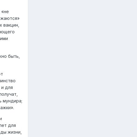
 «не
ижаются»
х вакцин,
ующего
кими
жно быть,
ют
шинство
 и для
получат,
ь мундира;
ажки».
и
лет для
оды жизни,