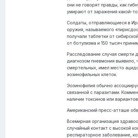
они не говорят правды, как гиб
умирают от заражения какой-то
Солдаты, отправляющиеся в Ира
оружия, называемого «пирисдос
получали таблетки от сибирской
от ботулизма и 150 тысяч прини
Расследование случая смерти д
диагнозом пневмония выявило, 
смертельных, имел место ацид
эозинофильных клеток.
Эозинофилия обычно ассоциируе
связанной с паразитами. Коммен
наличии токсинов или варианто
Американский пресс-атташе обв
Всемирная организация здраво
случайный контакт с высокой к
респираторное заболевание, ко