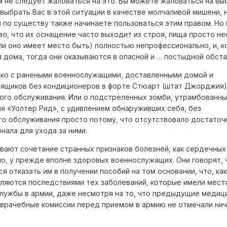
ам не следует жаловаться на это. Вы можете жаловаться на вы
выбрать Вас в этой ситуации в качестве молчаливой мишени, н
 по существу также начинаете пользоваться этим правом. Но
, что их оснащение часто выходит из строя, пища просто не
и оно имеет место быть) полностью непрофессионально, и, к
 дома, тогда они оказываются в опасной и … постыдной обста
ско с ранеными военнослужащими, доставленными домой и
 ящиков без кондиционеров в форте Стюарт (штат Джорджия)
ого обслуживания. Или о подстреленных зомби, утрамбованны
я «Уолтер Рид», с удивлением обнаруживших себя, без
о обслуживания просто потому, что отсутствовало достаточ
нала для ухода за ними.
ают сочетание странных признаков болезней, как сердечных
, у прежде вполне здоровых военнослужащих. Они говорят, 
 отказать им в получении пособий на том основании, что, как
вляются последствиями тех заболеваний, которые имели место
лужбы в армии, даже несмотря на то, что предыдущие медиц
-врачебные комиссии перед приемом в армию не отмечали ни