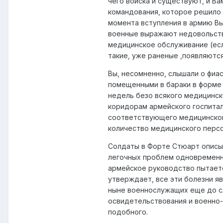
чего войска и существуют, и В
командования, которое решило 
момента вступления в армию Вы
военные выражают недовольство
медицинское обслуживание (есл
такие, уже раненые ,появляются
Вы, несомненно, слышали о фиа
помещенными в бараки в форме
недель безо всякого медицинск
коридорам армейского госпитал
соответствующего медицинског
количество медицинского персо
Солдаты в Форте Стюарт описыв
легочных проблем одновременно
армейское руководство пытается
утверждает, все эти болезни я
ныне военнослужащих еще до с
освидетельствования и военно
подобного.