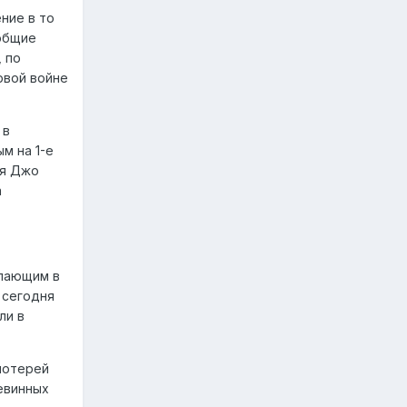
ние в то
 общие
, по
рвой войне
 в
м на 1-е
ля Джо
а
упающим в
 сегодня
ли в
потерей
евинных