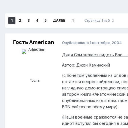
1
2
3
4
5
ДАЛЕЕ
Страница 1 из 5
Гость American
Опубликовано
1 сентября, 2004
Дядя Сэм желает видеть Вас …
Автор: Джон Каминский
(с почетом уволенный из рядов
Гость
остается непревзойденным, нес
наглядную демонстрацию символ
автором книги «Анатомический 
опубликованных издательством
ВЭБ-сайтах по всему миру)
(Наши военные сражаются не за
идиот вступил бы сегодня в ар