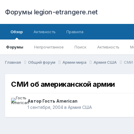
Форумы legion-etrangere.net
Обзор
Активность
Правила
Форумы
Непрочитанное
Поиск
Активность
М
Главная
Общий форум
Армии мира
Армия США
СМИ 
СМИ об американской армии
Автор Гость American
1 сентября, 2004
в
Армия США