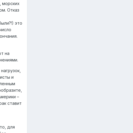
, морских
ом. Отказ
ыли?!) это
число
ончания.
ют на
нениями.
 нагрузок,
исты и
вленным
ообразите,
Америки –
рак ставит
то, для