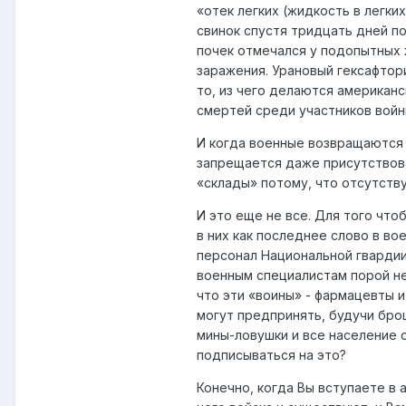
«отек легких (жидкость в легки
свинок спустя тридцать дней п
почек отмечался у подопытных 
заражения. Урановый гексафтори
то, из чего делаются американс
смертей среди участников войн
И когда военные возвращаются
запрещается даже присутствоват
«склады» потому, что отсутств
И это еще не все. Для того что
в них как последнее слово в в
персонал Национальной гвардии
военным специалистам порой не
что эти «воины» - фармацевты 
могут предпринять, будучи брош
мины-ловушки и все население о
подписываться на это?
Конечно, когда Вы вступаете в 