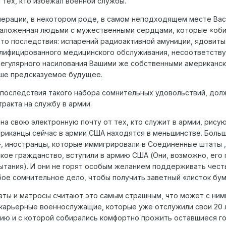
 тех, кто избежал военной службы.
перации, в некотором роде, в самом неподходящем месте Вас
заложенная людьми с мужественными сердцами, которые «об
 то последствия: испарений радиоактивной амуниции, ядовиты
алифицированного медицинского обслуживания, несоответств
 регулярного насилования Вашими же собственными американс
Ваше предсказуемое будущее.
последствия такого набора сомнительных удовольствий, дол
ракта на службу в армии.
на свою электронную почту от тех, кто служит в армии, рису
риканцы сейчас в армии США находятся в меньшинстве. Боль
, иностранцы, которые иммигрировали в Соединенные штаты ,
кое гражданство, вступили в армию США (Они, возможно, его 
пытания). И они не горят особым желанием поддерживать чест
бое сомнительное дело, чтобы получить заветный «листок бум
аты и матросы считают это самым страшным, что может с ним
е карьерные военнослужащие, которые уже отслужили свои 20 
сию и с которой собирались комфортно прожить оставшиеся г