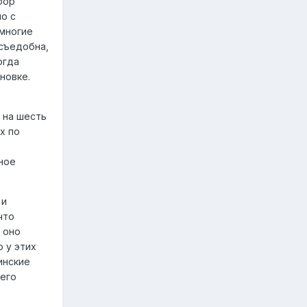
бор
о с
 многие
съедобна,
огда
новке.
 на шесть
х по
ное
 и
что
 оно
 у этих
инские
чего