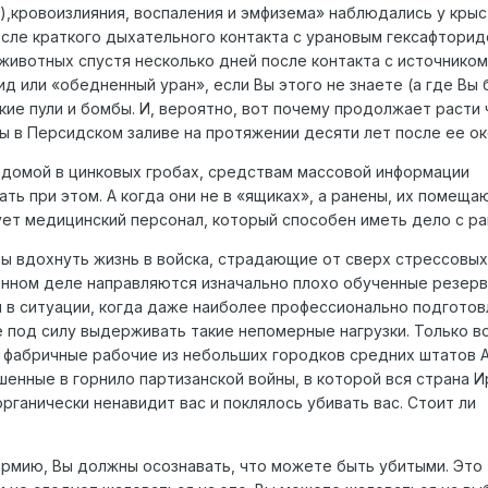
х),кровоизлияния, воспаления и эмфизема» наблюдались у крыс
осле краткого дыхательного контакта с урановым гексафторид
животных спустя несколько дней после контакта с источником
д или «обедненный уран», если Вы этого не знаете (а где Вы б
кие пули и бомбы. И, вероятно, вот почему продолжает расти 
ы в Персидском заливе на протяжении десяти лет после ее ок
 домой в цинковых гробах, средствам массовой информации
ь при этом. А когда они не в «ящиках», а ранены, их помеща
ует медицинский персонал, который способен иметь дело с ра
бы вдохнуть жизнь в войска, страдающие от сверх стрессовых
оенном деле направляются изначально плохо обученные резерв
 в ситуации, когда даже наиболее профессионально подгото
 под силу выдерживать такие непомерные нагрузки. Только в
и фабричные рабочие из небольших городков средних штатов 
енные в горнило партизанской войны, в которой вся страна И
рганически ненавидит вас и поклялось убивать вас. Стоит ли
армию, Вы должны осознавать, что можете быть убитыми. Это 