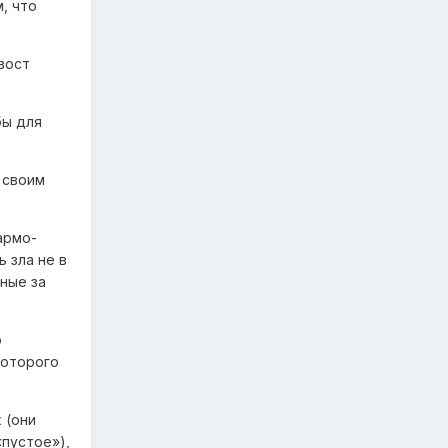
, что
вост
бы для
 своим
армо-
 зла не в
нные за
о
которого
 (они
«пустое»),