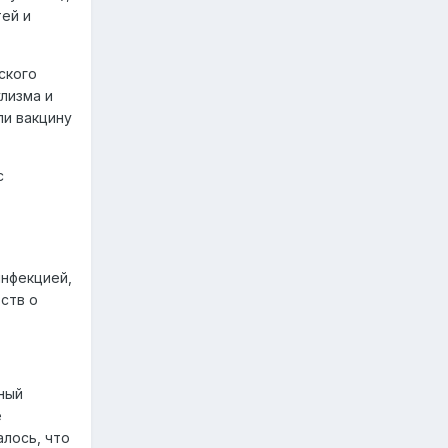
тей и
ского
лизма и
ли вакцину
с
инфекцией,
ьств о
ный
е
лось, что