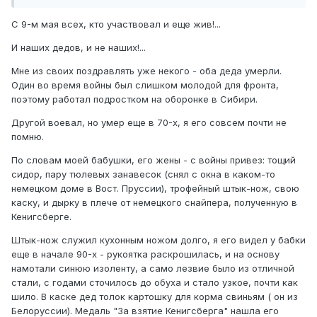
С 9-м мая всех, кто участвовал и еще жив!...
И наших дедов, и не наших!...
Мне из своих поздравлять уже некого - оба деда умерли.
Один во время войны был слишком молодой для фронта,
поэтому работал подростком на оборонке в Сибири.
Другой воевал, но умер еще в 70-х, я его совсем почти не
помню.
По словам моей бабушки, его жены - с войны привез: тощий
сидор, пару тюлевых занавесок (снял с окна в каком-то
немецком доме в Вост. Пруссии), трофейный штык-нож, свою
каску, и дырку в плече от немецкого снайпера, полученную в
Кенигсберге.
Штык-нож служил кухонным ножом долго, я его видел у бабки
еще в начале 90-х - рукоятка раскрошилась, и на основу
намотали синюю изоленту, а само лезвие было из отличной
стали, с годами сточилось до обуха и стало узкое, почти как
шило. В каске дед толок картошку для корма свиньям ( он из
Белоруссии). Медаль "За взятие Кенигсберга" нашла его