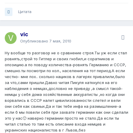
Цитата
vic
Опубликовано
7 мая, 2010
Ну вообще то разговор не о сравнение строя.Ты уж если стал
ровнять,строй то Гитлер и своих гнобил,и соратников и
опозицию.а по поводу количества-ровнять Германию и СССР,
смешно.ты посмотри по кол., населения на тот период.А если
честно- мне пох.. сколько нациков в лагерях привалили,было
за что,сами пришли.Давно читая Пикуля наткнулся на его
наблюдения о немцах,дословно не приведу ,а смысл такой-
немцы у себя дома хозяйственные аккуратисты ,но когда они
ворвались в СССР налет цивилизованности слетел и вели
они себя как свиньи.Да и так тебе инфа на размышление-а
если б мы повели себя при захвате германии как они сделали
это у нас🙂 наверно германии просто не стало.Да если ты
читал статью то там есть описание входа немцев и
украинских националистов в г Львов,без