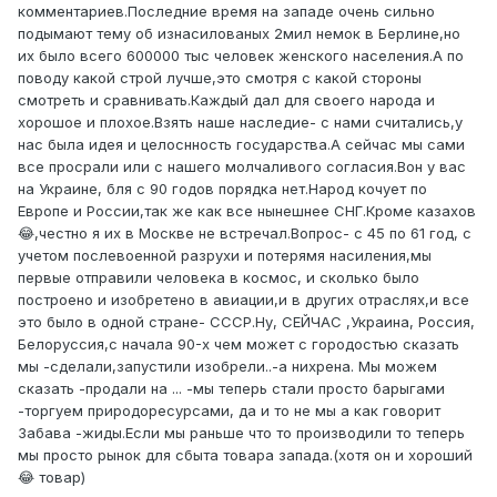
комментариев.Последние время на западе очень сильно
подымают тему об изнасилованых 2мил немок в Берлине,но
их было всего 600000 тыс человек женского населения.А по
поводу какой строй лучше,это смотря с какой стороны
смотреть и сравнивать.Каждый дал для своего народа и
хорошое и плохое.Взять наше наследие- с нами считались,у
нас была идея и целоснность государства.А сейчас мы сами
все просрали или с нашего молчаливого согласия.Вон у вас
на Украине, бля с 90 годов порядка нет.Народ кочует по
Европе и России,так же как все нынешнее СНГ.Кроме казахов
😂,честно я их в Москве не встречал.Вопрос- с 45 по 61 год, с
учетом послевоенной разрухи и потерямя насиления,мы
первые отправили человека в космос, и сколько было
построено и изобретено в авиации,и в других отраслях,и все
это было в одной стране- СССР.Ну, СЕЙЧАС ,Украина, Россия,
Белоруссия,с начала 90-х чем может с городостью сказать
мы -сделали,запустили изобрели..-а нихрена. Мы можем
сказать -продали на ... -мы теперь стали просто барыгами
-торгуем природоресурсами, да и то не мы а как говорит
Забава -жиды.Если мы раньше что то производили то теперь
мы просто рынок для сбыта товара запада.(хотя он и хороший
😂 товар)