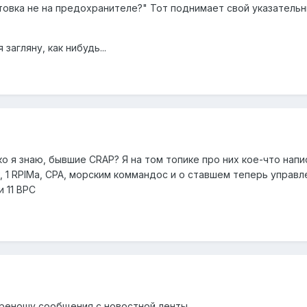
товка не на предохранителе?" Тот поднимает свой указательн
загляну, как нибудь...
ко я знаю, бывшие CRAP? Я на том топике про них кое-что напис
, 1 RPIMa, CPA, морским коммандос и о ставшем теперь управ
 11 BPC
ереношу сообщения с новостной ленты