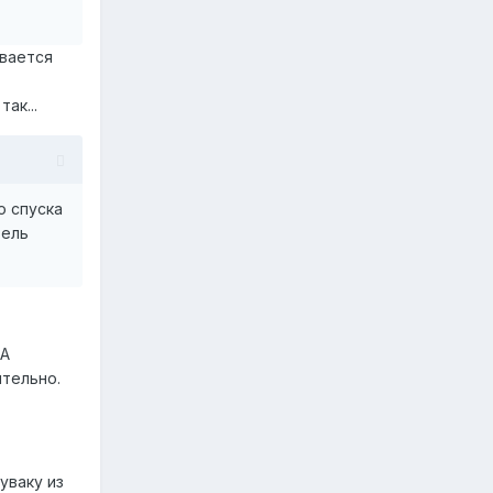
ывается
ак...
о спуска
тель
MA
тельно.
уваку из