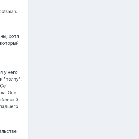
cotsman.
в
ны, хотя
 который
я у него
и "толпу",
АСе
ла. Оно
ебёнок 3
младшего
альстве