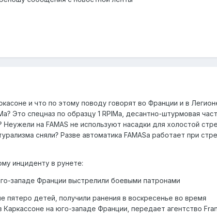
касоне и что по этому поводу говорят во Франции и в Легионе
Ma? Это спецназ по образцу 1 RPIMa, десантно-штурмовая час
? Неужели на FAMAS не используют насадки для холостой стр
атурализма сняли? Разве автоматика FAMASa работает при стр
тому инциденту в рунете:
юго-западе Франции выстрелили боевыми патронами
ле пятеро детей, получили ранения в воскресенье во время
 Каркассоне на юго-западе Франции, передает агентство Fran