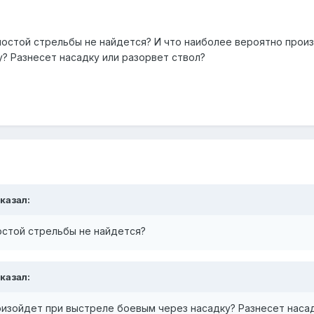
олостой стрельбы не найдется? И что наиболее вероятно прои
? Разнесет насадку или разорвет ствол?
сказал:
остой стрельбы не найдется?
сказал:
оизойдет при выстреле боевым через насадку? Разнесет насад