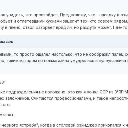
вал увидеть, что произойдет. Предположу, что - насадку (наз
разобьет и отлетевшими кусками зацепит тех, кто совсем рядом,
 в плечо, ствол разорвет вряд ли, но раздуть может. Где-то т
сказал:
выми, то просто ошалел настолько, что не сообразил палец с
ало, таким макаром по полмагазина умудрялись в пулеулавлива
де.
ке подразделения не положено, это как я понял GCP из 3°RPI
ю заложников. Считаются профессионалами, и такое непрости
того.
ставят.
черного ястреба", когда в столовой рэйнджер прикопался к ч