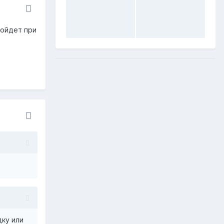
зойдет при
ку или