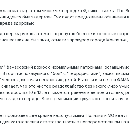
жданских лиц, в том числе четверо детей, пишет газета The S
инциденту был задержан. Ему будут предъявлены обвинения 
вреда здоровью.
да перезаряжал автомат, перепутал боевые и холостые патро
роисшествия не был пьян, отметил прокурор города Монпелье,
ал" фамасовский рожок с нормальными патронами, оставшимис
 В горячке показушного "боя" с "террористами", захватившим
17 человек, включая нескольких детей. Была ли или нет на ФАМ
 считает, что это чистое раздолбайство без какого-либо умыс
а подростка 10 и 12 лет, кажется, ранены в лёгкое и голень, р
тично задето сердце. Все в реанимации тулузского госпиталя, 
.
ает произошедшее крайне недопустимым. Полиция и МО ведут
. и для установления ответственности в непосредственном нач