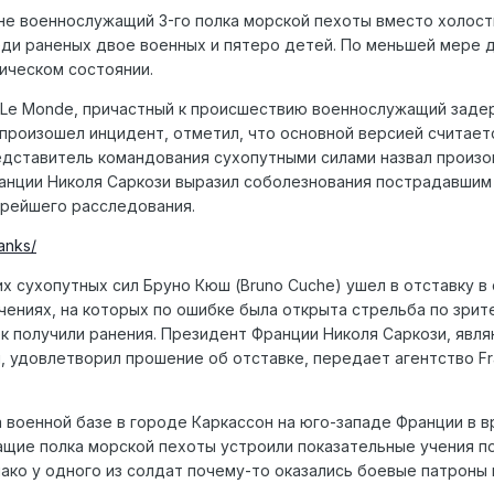
не военнослужащий 3-го полка морской пехоты вместо холос
ди раненых двое военных и пятеро детей. По меньшей мере 
ическом состоянии.
ы Le Monde, причастный к происшествию военнослужащий заде
произошел инцидент, отметил, что основной версией считает
редставитель командования сухопутными силами назвал прои
анции Николя Саркози выразил соболезнования пострадавшим 
орейшего расследования.
anks/
 сухопутных сил Бруно Кюш (Bruno Cuche) ушел в отставку в 
чениях, на которых по ошибке была открыта стрельба по зрит
ек получили ранения. Президент Франции Николя Саркози, явл
 удовлетворил прошение об отставке, передает агентство F
 военной базе в городе Каркассон на юго-западе Франции в в
щие полка морской пехоты устроили показательные учения п
ко у одного из солдат почему-то оказались боевые патроны