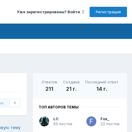
Регистрация
Уже зарегистрированы? Войти
Ответов
Создана
Последний ответ
211
21 г.
14 г.
ки
0
ТОП АВТОРОВ ТЕМЫ
LC
Fox_
65 постов
22 постов
овую тему