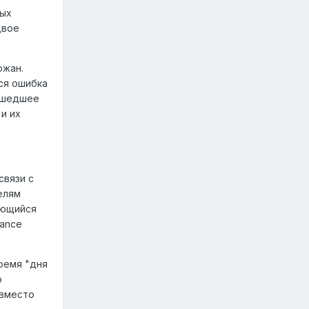
тых
двое
ржан.
ся ошибка
зошедшее
и их
связи с
елям
яющийся
rance
ремя "дня
о
 вместо