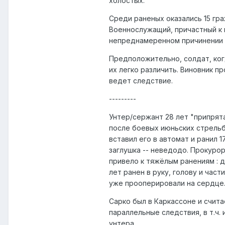
холостых.
Среди раненых оказались 15 гра
Военнослужащий, причастный к 
непреднамеренном причинении 
Предположительно, солдат, ког
их легко различить. Виновник п
ведет следствие.
---------
Унтер/сержант 28 лет "припрят
после боевых июньских стрельб.
вставил его в автомат и ранил 
заглушка -- неведодо. Прокурор
привело к тяжёлым ранениям : дв
лет ранен в руку, голову и час
уже прооперировали на сердце
Сарко был в Каркассоне и счит
параллельные следствия, в т.ч
унтера.