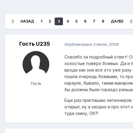
НАЗАД
1
2
3
4
5
6
7
8
ДАЛЕЕ
Гость U235
Опубликовано
3 июля, 2008
Спасибо за подробный ответ! 🙂
холостые поверх боевых. Да и п
вроде как они все это уже разу
пошла очередь боевыми, то прос
карауле, бывало, таким макаром
Гость
бы должны были гораздо раньш
Еще раз приглашаю легионеров н
открыл, ну а заодно и про этот 
туда скину, ОК?!