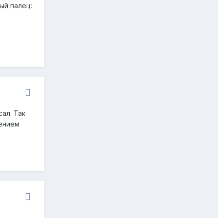
ый палец:
ал. Так
лением