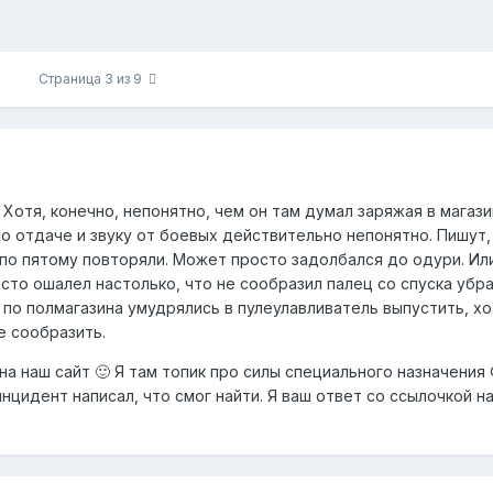
Страница 3 из 9
 Хотя, конечно, непонятно, чем он там думал заряжая в магази
о отдаче и звуку от боевых действительно непонятно. Пишут,
 по пятому повторяли. Может просто задолбался до одури. Ил
то ошалел настолько, что не сообразил палец со спуска убрат
 по полмагазина умудрялись в пулеулавливатель выпустить, х
е сообразить.
а наш сайт 🙂 Я там топик про силы специального назначения
инцидент написал, что смог найти. Я ваш ответ со ссылочкой н