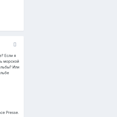
? Если я
ть морской
ельбы? Или
ельбе
ce Presse.