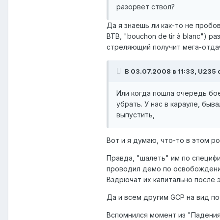
разорвет ствол?
Да я знаешь ли как-то не пробо
BTB, "bouchon de tir à blanc") 
стреляющий получит мега-отдачу
В 03.07.2008 в 11:33, U235 
Или когда пошла очередь бое
убрать. У нас в карауле, быв
выпустить,
Вот и я думаю, что-то в этом ро
Правда, "шалеть" им по специфи
проводил демо по освобождени
Вздрючат их капитально после э
Да и всем другим GCP на вид по
Вспомнился момент из "Падения 