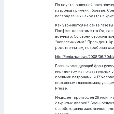
По неустановленной пока причи
патронов применил боевые. Сре
пострадавших находятся в крит
Как уточняется на сайте газет
Префект департамента Од, где 
военного. Со своей стороны п
"непостижимым". Президент Фр
родственникам, потребовав ск
http://lenta.ru/news/2008/06/30/bl
Главнокомандующий французских
инцидентом на показательных у
боевыми патронами, и 17 челов
верховным главнокомандующим,
Presse.
Инцидент произошел 29 июня на
открытых дверей". Военнослужа
освобождению заложников, одна